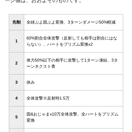
ージ値は、おおよそのものです。
先制
全緑ぷよ固ぷよ変換、3ターンダメージ50%軽減
60%割合全体攻撃（反射しても相手は割合にはな
1
らない）、ハートをプリズム変換x2
体力50%以下の相手に攻撃して1ターン凍結、3タ
2
ーンネクスト青
3
休み
4
全体攻撃※反射時1.5万
固&おじゃまx10万全体攻撃、全ハートをプリズム
5
変換