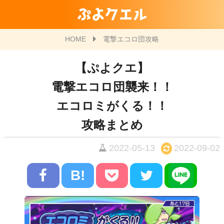
ぷよクエル
HOME
電撃エコロ団攻略
【ぷよクエ】
電撃エコロ団襲来！！
エコロミがくる！！
攻略まとめ
2022-05-13
2022-09-02
B!