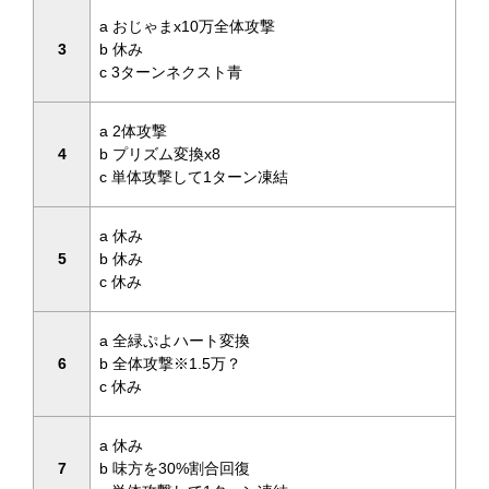
a おじゃまx10万全体攻撃
3
b 休み
c 3ターンネクスト青
a 2体攻撃
4
b プリズム変換x8
c 単体攻撃して1ターン凍結
a 休み
5
b 休み
c 休み
a 全緑ぷよハート変換
6
b 全体攻撃※1.5万？
c 休み
a 休み
7
b 味方を30%割合回復