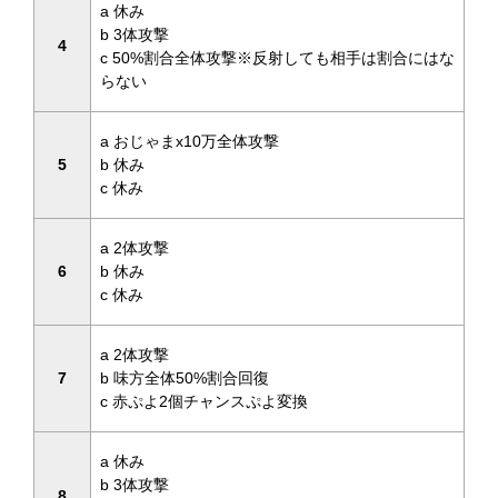
a 休み
b 3体攻撃
4
c 50%割合全体攻撃※反射しても相手は割合にはな
らない
a おじゃまx10万全体攻撃
5
b 休み
c 休み
a 2体攻撃
6
b 休み
c 休み
a 2体攻撃
7
b 味方全体50%割合回復
c 赤ぷよ2個チャンスぷよ変換
a 休み
b 3体攻撃
8