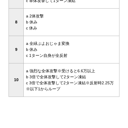
c 単体攻撃して1ターン凍結
a 2体攻撃
8
b 休み
c 休み
a 全緑ぷよおじゃま変換
9
b 休み
c 1ターン自身が全反射
a 強烈な全体攻撃※受けると6.6万以上
b 3倍で全体攻撃して2ターン凍結
10
c 3倍で全体攻撃して2ターン凍結※反射時2.25万
※以下1からループ