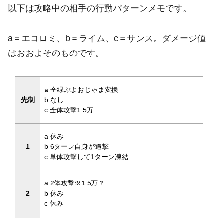
以下は攻略中の相手の行動パターンメモです。
a＝エコロミ、b＝ライム、c＝サンス。ダメージ値
はおおよそのものです。
a 全緑ぷよおじゃま変換
先制
b なし
c 全体攻撃1.5万
a 休み
1
b 6ターン自身が追撃
c 単体攻撃して1ターン凍結
a 2体攻撃※1.5万？
2
b 休み
c 休み