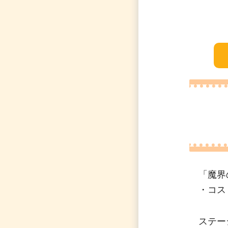
「魔界
・コス
ステー