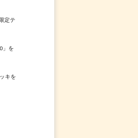
間限定テ
0」を
ッキを